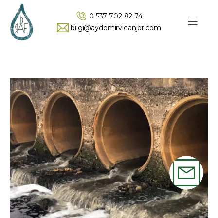
0 537 702 82 74
bilgi@aydemirvidanjor.com