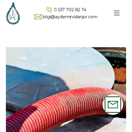
0 537 702 82 74
bilgi@aydemirvidanjor.com