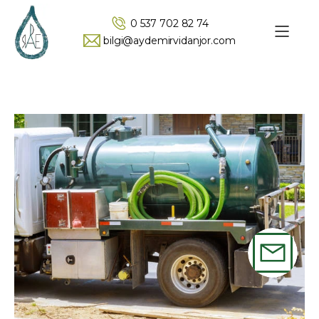
0 537 702 82 74
bilgi@aydemirvidanjor.com