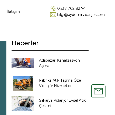
0 537 702 82 74
İletişim
bilgi@aydemirvidanjor.com
Haberler
Adapazarı Kanalizasyon
Açma
Fabrika Atık Taşıma Özel
Vidanjör Hizmetleri
Sakarya Vidanjör Evsel Atık
Çekimi