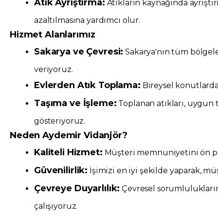
Atık Ayrıştırma:
Atıkların kaynağında ayrıştır
azaltılmasına yardımcı olur.
Hizmet Alanlarımız
Sakarya ve Çevresi:
Sakarya'nın tüm bölgele
veriyoruz.
Evlerden Atık Toplama:
Bireysel konutlarda
Taşıma ve İşleme:
Toplanan atıkları, uygun 
gösteriyoruz.
Neden Aydemir Vidanjör?
Kaliteli Hizmet:
Müşteri memnuniyetini ön pla
Güvenilirlik:
İşimizi en iyi şekilde yaparak, mü
Çevreye Duyarlılık:
Çevresel sorumluluklarımı
çalışıyoruz.